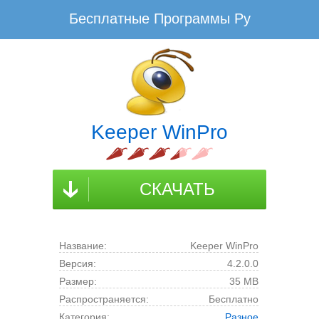
Бесплатные Программы Ру
www.BesplatnyeProgrammy.Ru - Не плати, а благодари!
Скачать Keeper WinPro Бесплатно для
Windows
Keeper WinPro скачать для компьютера на
Keeper WinPro
русском языке
Последнюю русскую версию Keeper WinPro скачать для ПК
без вирусов, регистрации и смс
СКАЧАТЬ
Бесплатные Программы Ру
Интернет
Keeper WinPro
Название:
Keeper WinPro
Версия:
4.2.0.0
Размер:
35 MB
Распространяется:
Бесплатно
Категория:
Разное