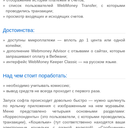
отображение истории платежей и счетов;
список пользователей WebMoney Transfer, с которыми
проводились транзакции;
просмотр входящих и исходящих счетов.
Достоинства:
доступны микроплатежи — вплоть до 1 цента или одной
копейки;
дополнение Webmoney Advisor с отзывами о сайтах, которые
запрашивают оплату в Вебмани;
интерфейс WebMoney Keeper Classic — на русском языке.
Над чем стоит поработать:
необходимо учитывать комиссию;
вывод средств не всегда проходит с первого раза.
Запуск софта происходит довольно быстро — нужно щелкнуть
по ярлычку приложения с изображенным на нем муравьём.
Меню представлено четырьмя основными разделами:
«Корреспонденты» (это пользователи, с которыми проводились
транзакции), «Кошельки» (тут соответственно находятся ваши
электронные кошельки с разной валютой), «Сообщения»