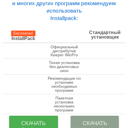
и многих других программ рекомендуем
использовать
Installpack:
Стандартный
Бесплатно!
установщик
InstallPack
Официальный
check
дистрибутив
Keeper WinPro
Тихая установка
check
без диалоговых
окон
Рекомендации по
установке
check
необходимых
программ
Пакетная
установка
check
нескольких
программ
СКАЧАТЬ
СКАЧАТЬ