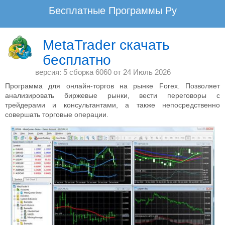
Бесплатные Программы Ру
www.BesplatnyeProgrammy.Ru - Не плати, а благодари!
MetaTrader скачать
бесплатно
Скачать разные интересные программы на компьютер.
Разнообразные полезные программы категории «»Разное»».
версия: 5 сборка 6060 от
24 Июль 2026
Загрузить бесплатные интернет программы для Windows XP, 7, 8, 10.
Программа для онлайн-торгов на рынке Forex. Позволяет
анализировать биржевые рынки, вести переговоры с
Бесплатные Программы Ру
Интернет
трейдерами и консультантами, а также непосредственно
совершать торговые операции.