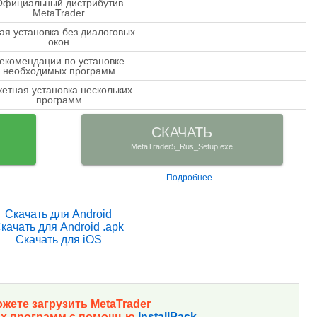
Официальный дистрибутив
check
MetaTrader
ая установка без диалоговых
close
окон
екомендации по установке
close
необходимых программ
кетная установка нескольких
close
программ
СКАЧАТЬ
MetaTrader5_Rus_Setup.exe
Подробнее
Скачать для Android
качать для Android .apk
Скачать для iOS
жете загрузить MetaTrader
их программ с помощью
InstallPack