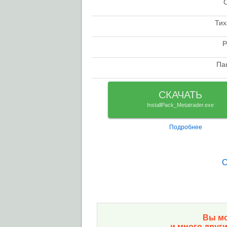
check
Тих
check
Р
check
Па
check
СКАЧАТЬ
InstallPack_Metatrader.exe
Подробнее
С
Вы мо
и много друг