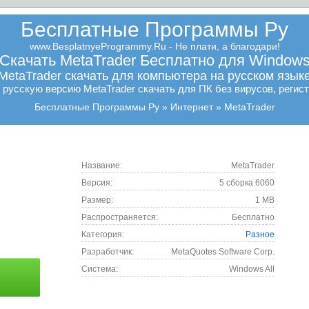
Бесплатные Программы Ру
www.BesplatnyeProgrammy.Ru - Не плати, а благодари!
Скачать MetaTrader Бесплатно для Window
MetaTrader скачать для компьютера на русском язык
русскую версию MetaTrader скачать для ПК без вирусов, регист
Бесплатные Программы Ру
Интернет
MetaTrader
Название:
MetaTrader
Версия:
5 сборка 6060
Размер:
1 MB
Распространяется:
Бесплатно
Категория:
Разное
Разработчик:
MetaQuotes Software Corp.
Cистема:
Windows All