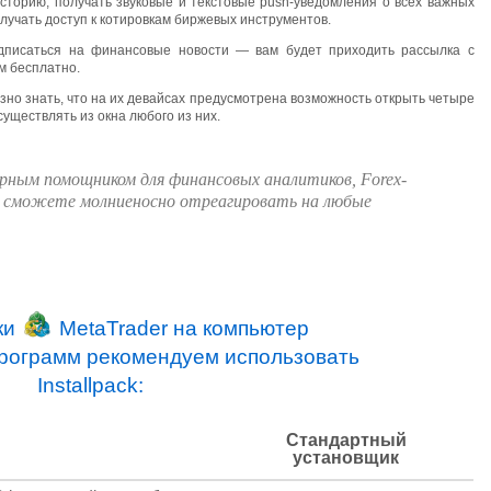
сторию, получать звуковые и текстовые push-уведомления о всех важных
лучать доступ к котировкам биржевых инструментов.
дписаться на финансовые новости — вам будет приходить рассылка с
м бесплатно.
но знать, что на их девайсах предусмотрена возможность открыть четыре
существлять из окна любого из них.
рным помощником для финансовых аналитиков, Forex-
вы сможете молниеносно отреагировать на любые
ки
MetaTrader на компьютер
программ рекомендуем использовать
Installpack:
Стандартный
установщик