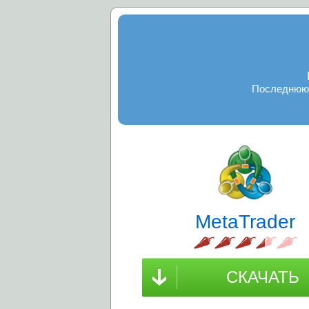
Последнюю 
MetaTrader
СКАЧАТЬ