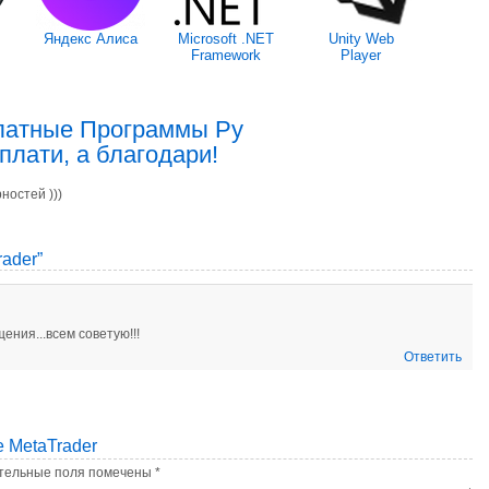
Яндекс Алиса
Microsoft .NET
Unity Web
Framework
Player
латные Программы Ру
плати, а благодари!
ностей )))
ader”
ния...всем советую!!!
Ответить
 MetaTrader
тельные поля помечены
*