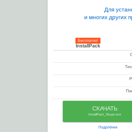
Для устан
и многих других 
Бесплатно!
InstallPack
check
Тих
check
Р
check
Па
check
СКАЧАТЬ
InstallPack_Skype.exe
Подробнее