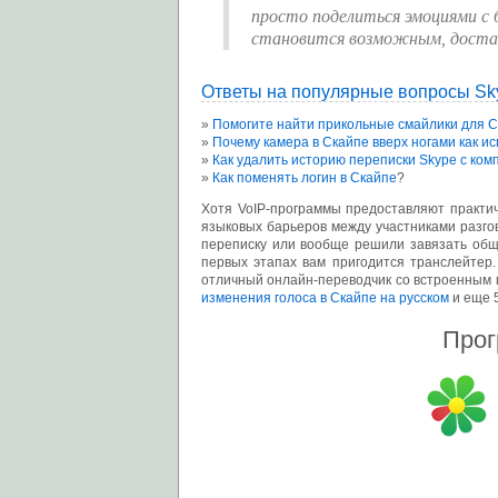
просто поделиться эмоциями с 
становится возможным, достат
Ответы на популярные вопросы S
Помогите найти прикольные смайлики для 
Почему камера в Cкайпе вверх ногами как и
Как удалить историю переписки Skype с ко
Как поменять логин в Скайпе
?
Хотя VoIP-программы предоставляют практи
языковых барьеров между участниками разго
переписку или вообще решили завязать общ
первых этапах вам пригодится транслейтер
отличный онлайн-переводчик со встроенным
изменения голоса в Скайпе на русском
и еще 5
Прог