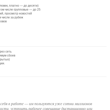
ловек, платно — до десяти)
том числе групповые — до 25
ий, просмотр новостей
 числе за рубеж
зовов
рез сеть
имум сбоев
крытых)
ции.
л себя в работе — им пользуются уже сотни миллионов
вости, устроить рабочее совещание дистанционно или