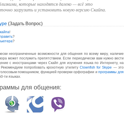
близкими, которые находятся далеко — всё это
очно загрузить и установить новую версию Скайпа.
kype
(Задать Вопрос)
Скайпа
!
справить
?
мпьютера
?
чески неограниченные возможности для общения по всему миру, наличие
вора может послужить препятствием. Если периодически вам нужно вести
ение с иностранцами через Скайп для изучения языка по Интернету, на
. Рекомендуем попробовать крохотную утилиту
Clownfish for Skype
— это
 голосовым помощником, функцией проверки орфографии и
программы для
0-ти языках.
раммы для общения: