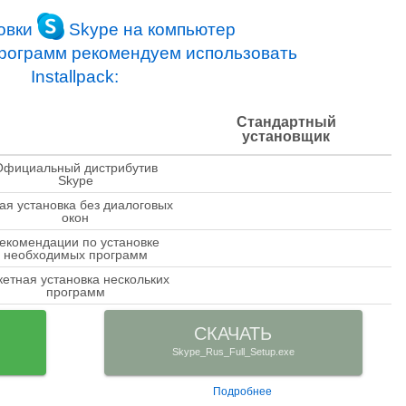
овки
Skype на компьютер
программ рекомендуем использовать
Installpack:
Стандартный
установщик
Официальный дистрибутив
check
Skype
ая установка без диалоговых
close
окон
екомендации по установке
close
необходимых программ
кетная установка нескольких
close
программ
СКАЧАТЬ
Skype_Rus_Full_Setup.exe
Подробнее