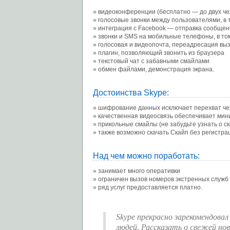
видеоконференции (бесплатно — до двух че
голосовые звонки между пользователями, в 
интеграция с Facebook — отправка сообщен
звонки и SMS на мобильные телефоны, в том
голосовая и видеопочта, переадресация вы
плагин, позволяющий звонить из браузера
текстовый чат с забавными смайлами
обмен файлами, демонстрация экрана.
Достоинства Skype:
шифрование данных исключает перехват че
качественная видеосвязь обеспечивает мин
прикольные смайлы (не забудьте узнать о с
также возможно скачать Скайп без регистра
Над чем можно поработать:
занимает много оперативки
ограничен вызов номеров экстренных служб
ряд услуг предоставляется платно.
Skype прекрасно зарекомендова
людей. Рассказать о свежей но