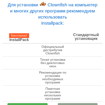
Для установки
Clownfish на компьютер
и многих других программ рекомендуем
использовать
Installpack:
Стандартный
Бесплатно!
установщик
InstallPack
Официальный
check
дистрибутив
Clownfish
Тихая установка
check
без диалоговых
окон
Рекомендации по
установке
check
необходимых
программ
Пакетная
установка
check
нескольких
программ