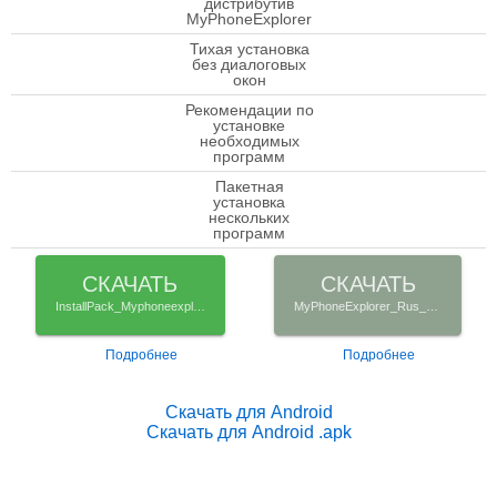
дистрибутив
MyPhoneExplorer
Тихая установка
check
без диалоговых
окон
Рекомендации по
установке
check
необходимых
программ
Пакетная
установка
check
нескольких
программ
СКАЧАТЬ
СКАЧАТЬ
InstallPack_Myphoneexplorer.exe
MyPhoneExplorer_Rus_Setup.exe
Подробнее
Подробнее
Скачать для Android
Скачать для Android .apk