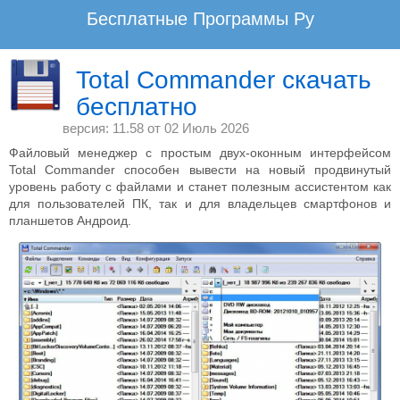
Бесплатные Программы Ру
www.BesplatnyeProgrammy.Ru - Не плати, а благодари!
Total Commander скачать
бесплатно
Скачать бесплатные программы для файловой навигации на Windows 7, 8
и XP.
версия: 11.58 от
02 Июль 2026
Файловый менеджер с простым двух-оконным интерфейсом
Бесплатные Программы Ру
Система
Total Commander способен вывести на новый продвинутый
уровень работу с файлами и станет полезным ассистентом как
для пользователей ПК, так и для владельцев смартфонов и
планшетов Андроид.