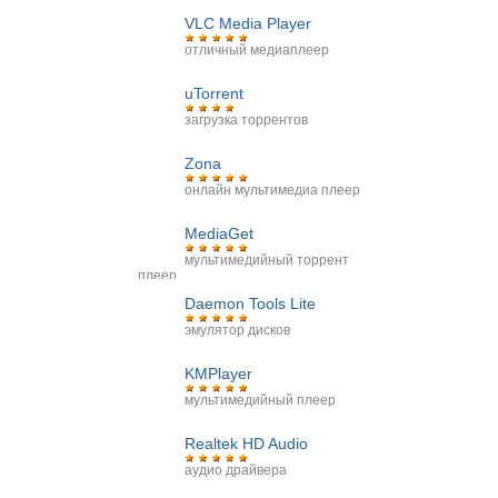
VLC Media Player
отличный медиаплеер
uTorrent
загрузка торрентов
Zona
онлайн мультимедиа плеер
MediaGet
мультимедийный торрент
плеер
Daemon Tools Lite
эмулятор дисков
KMPlayer
мультимедийный плеер
Realtek HD Audio
аудио драйвера