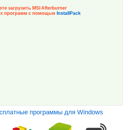
те загрузить MSI Afterburner
их программ с помощью
InstallPack
есплатные программы для Windows