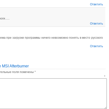
Ответить
и......
Ответить
лема при загрузке программы ничего невозможно понять в место русского
Ответить
MSI Afterburner
тельные поля помечены
*
ентарий
*