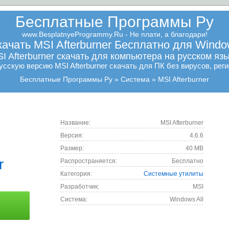
Бесплатные Программы Ру
www.BesplatnyeProgrammy.Ru - Не плати, а благодари!
ачать MSI Afterburner Бесплатно для Wind
I Afterburner скачать для компьютера на русском яз
сскую версию MSI Afterburner скачать для ПК без вирусов, реги
Бесплатные Программы Ру
Система
MSI Afterburner
Название:
MSI Afterburner
Версия:
4.6.6
Размер:
40 MB
r
Распространяется:
Бесплатно
Категория:
Системные утилиты
Разработчик:
MSI
Cистема:
Windows All