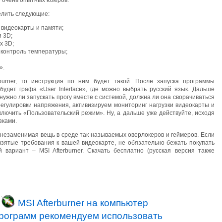
е очень опытных юзеров.
елить следующие:
видеокарты и памяти;
 3D;
х 3D;
 контроль температуры;
».
burner, то инструкция по ним будет такой. После запуска программы
 будет графа «User Interface», где можно выбрать русский язык. Дальше
ужно ли запускать прогу вместе с системой, должна ли она сворачиваться
регулировки напряжения, активизируем мониторинг нагрузки видеокарты и
ключить «Пользовательский режим». Ну, а дальше уже действуйте, исходя
зками.
 незаменимая вещь в среде так называемых оверлокеров и геймеров. Если
взятые требования к вашей видеокарте, не обязательно бежать покупать
 вариант – MSI Afterburner. Скачать бесплатно (русская версия также
и
MSI Afterburner на компьютер
программ рекомендуем использовать