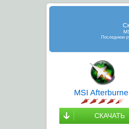
Ск
MS
Последнюю ру
MSI Afterburne
СКАЧАТЬ