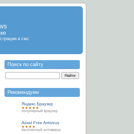
ows
ыке
страции и смс
Поиск по сайту
Рекомендуем
Яндекс.Браузер
популярный браузер
Avast Free Antivirus
бесплатный антивирус