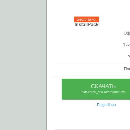
Бесплатно!
InstallPack
Оф
check
Тих
check
Р
check
Па
check
СКАЧАТЬ
InstallPack_Msi-Afterburner.exe
Подробнее