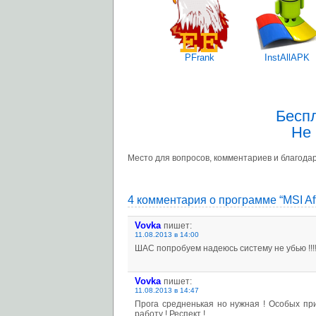
PFrank
InstAllAPK
Бесп
Не 
Место для вопросов, комментариев и благодар
4 комментария о программе “MSI Aft
Vovka
пишет:
11.08.2013 в 14:00
ШАС попробуем надеюсь систему не убью !!!!!!
Vovka
пишет:
11.08.2013 в 14:47
Прога средненькая но нужная ! Особых при
работу ! Респект !