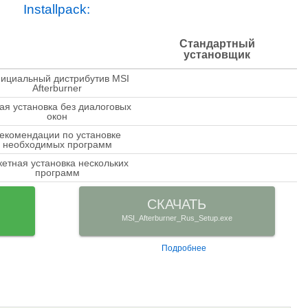
Installpack:
Стандартный
установщик
ициальный дистрибутив MSI
check
Afterburner
ая установка без диалоговых
close
окон
екомендации по установке
close
необходимых программ
кетная установка нескольких
close
программ
СКАЧАТЬ
MSI_Afterburner_Rus_Setup.exe
Подробнее