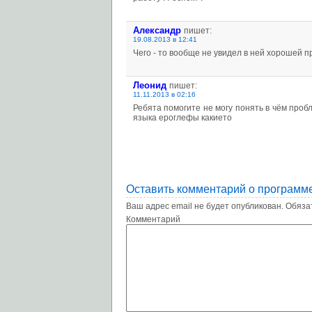
Александр
пишет:
19.08.2013 в 12:41
Чего - то вообще не увидел в ней хорошей прог
Леонид
пишет:
11.11.2013 в 02:16
Ребята помогите не могу понять в чём проб
языка ероглефы какието
Оставить комментарий о программе 
Ваш адрес email не будет опубликован.
Обяза
Комм