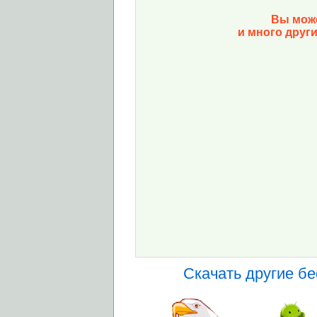
Вы може
и много друг
Скачать другие б