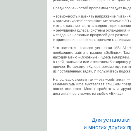
решений, что, несомненно, привлечет даже н
Среди особенностей программы следует выд
возможность изменять напряжение питания 
автоматическое переключение режимов 2D и
отслеживание частоты кадров в приложения
регулировка кулера (системы охлаждения) и
создание несколько профилей для разгона;
применение профиля «горячими клавишами
Что касается нюансов установки MSI After
необходимо зайти в раздел «Settings». Там
находим меню «Основные». Здесь выбираем, н
в трей, включаем или отключаем блокировку 
прочее. Во вкладке «Кулер» рекомендуется в
из поставленных задач. И пользуйтесь подска
Напоследок, скажем так — эта «софтинка» —
какая-нибудь игра выставляет слишком пред
новое «железо». Может сработать и другой
доступна) прогу можно на любую «Винду».
Для установк
и многих других 