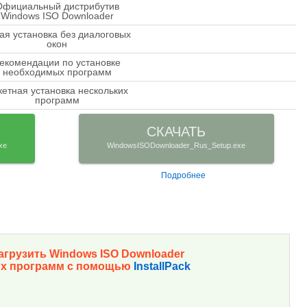
Официальный дистрибутив
check
Windows ISO Downloader
ая установка без диалоговых
close
окон
екомендации по установке
close
необходимых программ
кетная установка нескольких
close
программ
СКАЧАТЬ
xe
WindowsISODownloader_Rus_Setup.exe
Подробнее
агрузить Windows ISO Downloader
их программ с помощью
InstallPack