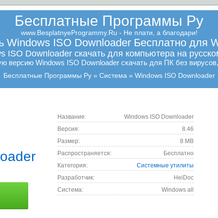
Бесплатные Программы Ру
www.BesplatnyeProgrammy.Ru - Не плати, а благодари!
ь Windows ISO Downloader Бесплатно для 
s ISO Downloader скачать для компьютера на русско
 версию Windows ISO Downloader скачать для ПК без вирусов,
Бесплатные Программы Ру
Система
Windows ISO Downloader
Название:
Windows ISO Downloader
Версия:
8.46
Размер:
8 MB
oader
Распространяется:
Бесплатно
Категория:
Системные утилиты
Разработчик:
HeiDoc
Cистема:
Windows all