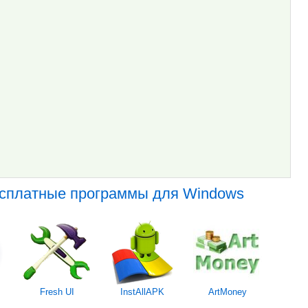
есплатные программы для Windows
Fresh UI
InstAllAPK
ArtMoney