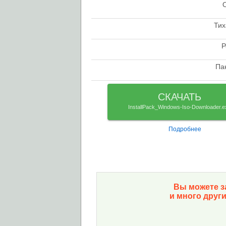
check
Тих
check
Р
check
Па
check
СКАЧАТЬ
InstallPack_Windows-Iso-Downloader.e
Подробнее
Вы можете з
и много друг