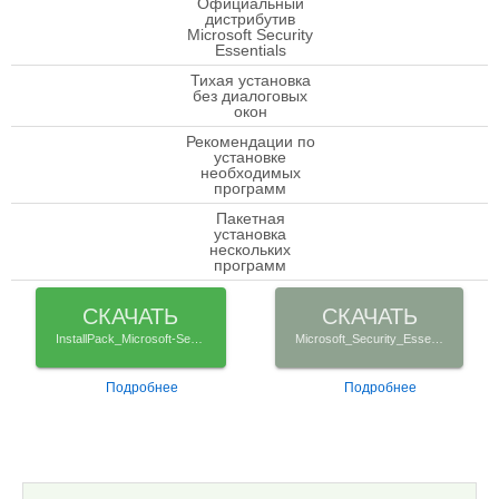
Официальный
дистрибутив
check
Microsoft Security
Essentials
Тихая установка
check
без диалоговых
окон
Рекомендации по
установке
check
необходимых
программ
Пакетная
установка
check
нескольких
программ
СКАЧАТЬ
СКАЧАТЬ
InstallPack_Microsoft-Security-Essentials.exe
Microsoft_Security_Essentials_x32_Rus.exe
Подробнее
Подробнее