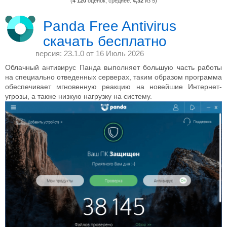
(
4 120
оценок, среднее:
4,32
из 5)
Panda Free Antivirus
скачать бесплатно
версия: 23.1.0 от
16 Июль 2026
Облачный антивирус Панда выполняет большую часть работы
на специально отведенных серверах, таким образом программа
обеспечивает мгновенную реакцию на новейшие Интернет-
угрозы, а также низкую нагрузку на систему.