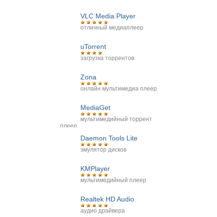
VLC Media Player
отличный медиаплеер
uTorrent
загрузка торрентов
Zona
онлайн мультимедиа плеер
MediaGet
мультимедийный торрент
плеер
Daemon Tools Lite
эмулятор дисков
KMPlayer
мультимедийный плеер
Realtek HD Audio
аудио драйвера