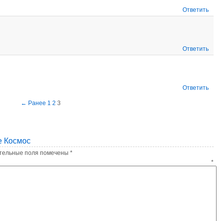
Ответить
Ответить
Ответить
← Ранее
1
2
3
е Космос
тельные поля помечены
*
ентарий
*