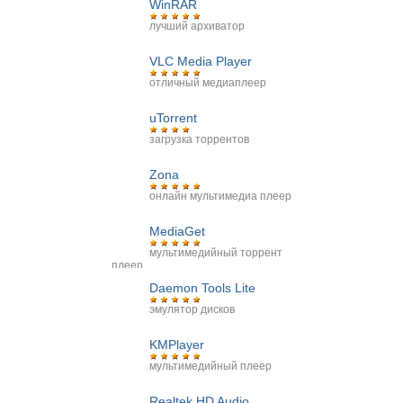
WinRAR
лучший архиватор
VLC Media Player
отличный медиаплеер
uTorrent
загрузка торрентов
Zona
онлайн мультимедиа плеер
MediaGet
мультимедийный торрент
плеер
Daemon Tools Lite
эмулятор дисков
KMPlayer
мультимедийный плеер
Realtek HD Audio