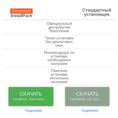
Стандартный
Бесплатно!
установщик
InstallPack
Официальный
check
дистрибутив
TeamViewer
Тихая установка
check
без диалоговых
окон
Рекомендации по
установке
check
необходимых
программ
Пакетная
установка
check
нескольких
программ
СКАЧАТЬ
СКАЧАТЬ
InstallPack_Teamviewer.exe
TeamViewer_x32_Rus_Setup.exe
Подробнее
Подробнее