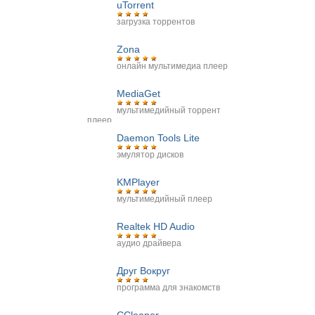
uTorrent
загрузка торрентов
Zona
онлайн мультимедиа плеер
MediaGet
мультимедийный торрент
плеер
Daemon Tools Lite
эмулятор дисков
KMPlayer
мультимедийный плеер
Realtek HD Audio
аудио драйвера
Друг Вокруг
программа для знакомств