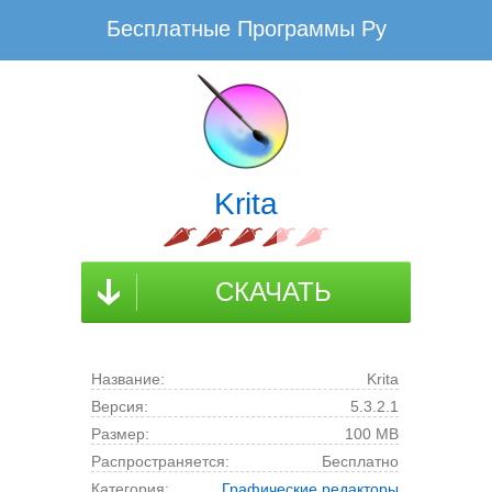
Бесплатные Программы Ру
www.BesplatnyeProgrammy.Ru - Не плати, а благодари!
Скачать Krita Бесплатно для Windows
Krita скачать для компьютера на русском языке
Последнюю русскую версию Krita скачать для ПК без
Krita
вирусов, регистрации и смс
Бесплатные Программы Ру
Графика
Krita
СКАЧАТЬ
Название:
Krita
Версия:
5.3.2.1
Размер:
100 MB
Распространяется:
Бесплатно
Категория:
Графические редакторы