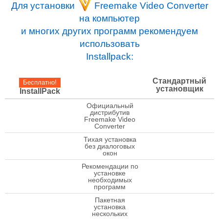
Для установки
Freemake Video Converter
на компьютер
и многих других программ рекомендуем
использовать
Installpack:
Стандартный
Бесплатно!
установщик
InstallPack
Официальный
дистрибутив
check
Freemake Video
Converter
Тихая установка
check
без диалоговых
окон
Рекомендации по
установке
check
необходимых
программ
Пакетная
установка
check
нескольких