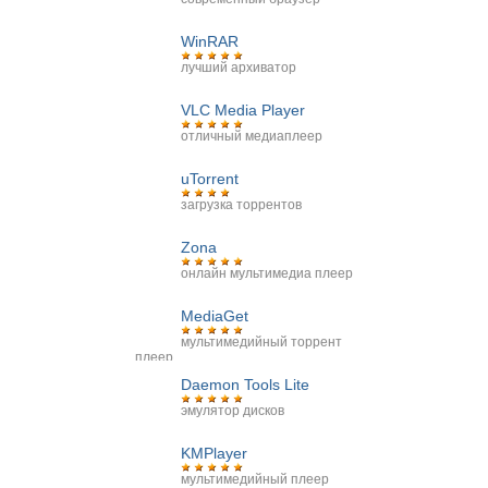
WinRAR
лучший архиватор
VLC Media Player
отличный медиаплеер
uTorrent
загрузка торрентов
Zona
онлайн мультимедиа плеер
MediaGet
мультимедийный торрент
плеер
Daemon Tools Lite
эмулятор дисков
KMPlayer
мультимедийный плеер