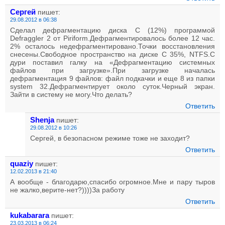
Cергей
пишет:
29.08.2012 в 06:38
Сделал дефрагментацию диска C (12%) программой
Defraggler 2 от Piriform.Дефрагментировалось более 12 час.
2% осталось недефрагментировано.Точки восстановления
снесены.Свободное пространство на диске С 35%, NTFS.С
дури поставил галку на «Дефрагментацию системных
файлов при загрузке».При загрузке началась
дефрагментация 9 файлов: файл подкачки и еще 8 из папки
system 32.Дефрагментирует около суток.Черный экран.
Зайти в систему не могу.Что делать?
Ответить
Shenja
пишет:
29.08.2012 в 10:26
Cергей, в безопасном режиме тоже не заходит?
Ответить
quaziy
пишет:
12.02.2013 в 21:40
А вообще - благодарю,спасибо огромное.Мне и пару тыров
не жалко,верите-нет?))))За работу
Ответить
kukabarara
пишет:
23.03.2013 в 06:24