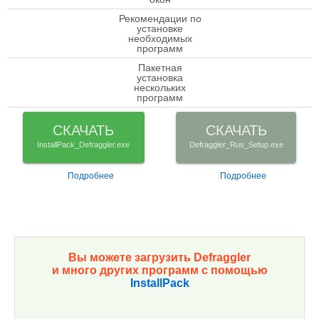
Рекомендации по
установке
check
необходимых
программ
Пакетная
установка
check
нескольких
программ
СКАЧАТЬ
СКАЧАТЬ
InstallPack_Defraggler.exe
Defraggler_Rus_Setup.exe
Подробнее
Подробнее
Вы можете загрузить Defraggler
и много других программ с помощью
InstallPack