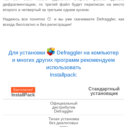
дефрагментацию, то третий файл будет переписан на место
второго а четвертый за третьим одним куском.
Надеюсь все понятно 🙂 и вы уже скачиваете Defraggler, как
всегда бесплатно и без регистрации!
Для установки
Defraggler на компьютер
и многих других программ рекомендуем
использовать
Installpack:
Стандартный
Бесплатно!
установщик
InstallPack
Официальный
check
дистрибутив
Defraggler
Тихая установка
check
без диалоговых
окон