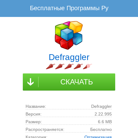
Бесплатные Программы Ру
www.BesplatnyeProgrammy.Ru - Не плати, а благодари!
Скачать Defraggler Бесплатно для
Windows
Defraggler скачать для компьютера на русском
Defraggler
языке
Последнюю русскую версию Defraggler скачать для ПК без
вирусов, регистрации и смс
СКАЧАТЬ
Бесплатные Программы Ру
Система
Defraggler
Название:
Defraggler
Версия:
2.22.995
Размер:
6.6 MB
Распространяется:
Бесплатно
Категория:
Оптимизация