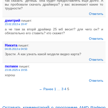
так сказать "детишь" она будет предоставлять еще долго. А
вы пробовали скачать драйвера? у вас возникают какие то
трудности?
Ответить
дмитрий
пишет:
23.02.2013 в 19:47
а че там за вторй драйвер 25 мб весит? для чего он? и
обязательно его ставить? кто скажет?
Ответить
Никита
пишет:
04.05.2013 в 04:50
Зрасти. А как узнать какой модели видео карта?
Ответить
пелмен
пишет:
23.06.2025 в 19:55
хорош
Ответить
← Ранее
1
…
3
4
5
Оставить комментарий о программе AMD Radeon