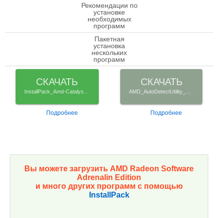
Рекомендации по
установке
check
необходимых
программ
Пакетная
установка
check
нескольких
программ
СКАЧАТЬ
СКАЧАТЬ
InstallPack_Amd-Catalyst-Driver.exe
AMD_AutoDetectUtility_Rus_Setup.exe
Подробнее
Подробнее
Вы можете загрузить AMD Radeon Software
Adrenalin Edition
и много других программ с помощью
InstallPack