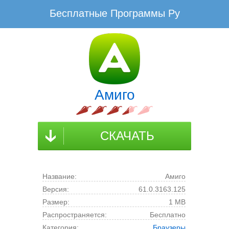
Бесплатные Программы Ру
www.BesplatnyeProgrammy.Ru - Не плати, а благодари!
Скачать Амиго Бесплатно для Windows
Амиго скачать для компьютера на русском языке
Последнюю русскую версию Амиго скачать для ПК без
Амиго
вирусов, регистрации и смс
Бесплатные Программы Ру
Интернет
Амиго
СКАЧАТЬ
Название:
Амиго
Версия:
61.0.3163.125
Размер:
1 MB
Распространяется:
Бесплатно
Категория:
Браузеры