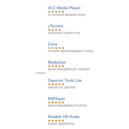
VLC Media Player
отличный медиаплеер
uTorrent
загрузка торрентов
Zona
онлайн мультимедиа плеер
MediaGet
мультимедийный торрент
плеер
Daemon Tools Lite
эмулятор дисков
KMPlayer
мультимедийный плеер
Realtek HD Audio
аудио драйвера