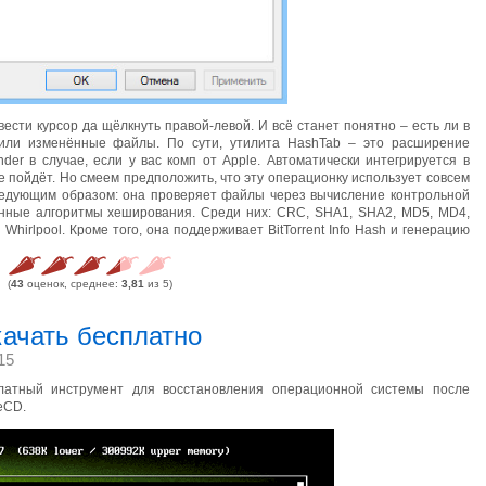
ести курсор да щёлкнуть правой-левой. И всё станет понятно – есть ли в
ли изменённые файлы. По сути, утилита HashTab – это расширение
der в случае, если у вас комп от Apple. Автоматически интегрируется в
не пойдёт. Но смеем предположить, что эту операционку использует совсем
ледующим образом: она проверяет файлы через вычисление контрольной
нные алгоритмы хеширования. Среди них: CRC, SHA1, SHA2, MD5, MD4,
 Whirlpool. Кроме того, она поддерживает BitTorrent Info Hash и генерацию
(
43
оценок, среднее:
3,81
из 5)
качать бесплатно
15
латный инструмент для восстановления операционной системы после
eCD.