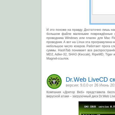
И это похоже на правду. Достаточно лишь нав
большом файле маленькие повреждённые и
проводника Windows или плагин для Mac Fin
проводник. А вот на Linux эта програмулина 
небольшое число юзеров. Работает прога с
суммы. HashTab понимает все распространё
MD2, Adler-32, SHA3 (Keccak), RipeMD, Tiger и
Magnet-ссылок.
Dr.Web LiveCD с
версия: 9.0.0 от
26 Июнь 20
Компания «Доктор Веб» представила бесп
вирусной атаки – загрузочный диск Dr.Web Liv