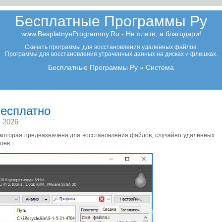
Бесплатные Программы Ру
www.BesplatnyeProgrammy.Ru - Не плати, а благодари!
Скачать программы для восстановления удаленных файлов.
Программы для восстановления утраченных данных на дисках и флешках.
Бесплатные Программы Ру
Система
бесплатно
 2026
 которая предназначена для восстановления файлов, случайно удаленных
оев.