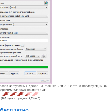
разов загрузочных дисков на флешке или SD-карте с последующим их
версиями Windows, начиная с XP.
(
106
оценок, среднее:
3,93
из 5)
 бесплатно