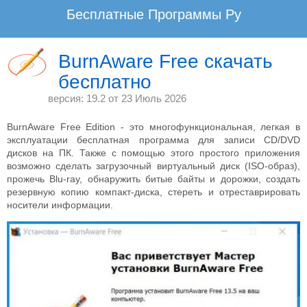
Бесплатные Программы Ру
www.BesplatnyeProgrammy.Ru - Не плати, а благодари!
BurnAware Free скачать
бесплатно
Скачать программы для записи дисков на русском языке бесплатно.
Лучшие бесплатные программы записи музыки mp3 и образов на диск.
версия: 19.2 от
23 Июль 2026
Загрузить программу для копирования и записи компакт дисков для
Windows XP, 7, 8,10.
BurnAware Free Edition - это многофункциональная, легкая в
эксплуатации бесплатная программа для записи CD/DVD
Бесплатные Программы Ру
Мультимедиа
дисков на ПК. Также с помощью этого простого приложения
возможно сделать загрузочный виртуальный диск (ISO-образ),
прожечь Blu-ray, обнаружить битые байты и дорожки, создать
резервную копию компакт-диска, стереть и отреставрировать
носители информации.