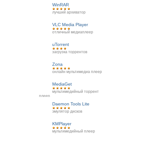
WinRAR
лучший архиватор
VLC Media Player
отличный медиаплеер
uTorrent
загрузка торрентов
Zona
онлайн мультимедиа плеер
MediaGet
мультимедийный торрент
плеер
Daemon Tools Lite
эмулятор дисков
KMPlayer
мультимедийный плеер