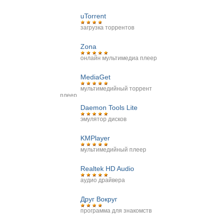
uTorrent
загрузка торрентов
Zona
онлайн мультимедиа плеер
MediaGet
мультимедийный торрент
плеер
Daemon Tools Lite
эмулятор дисков
KMPlayer
мультимедийный плеер
Realtek HD Audio
аудио драйвера
Друг Вокруг
программа для знакомств