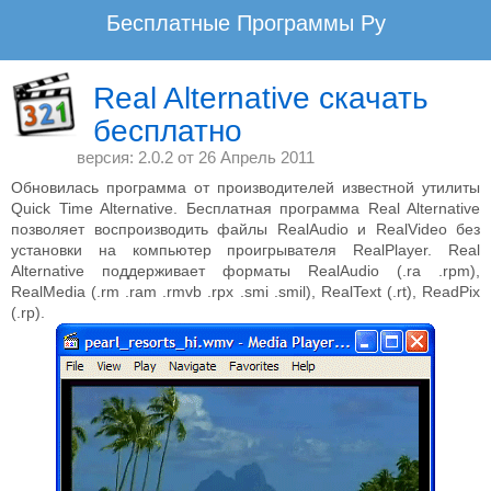
Бесплатные Программы Ру
www.BesplatnyeProgrammy.Ru - Не плати, а благодари!
Real Alternative скачать
бесплатно
Скачать лучшие бесплатные плееры для компьютера на русском языке.
Проигрыватели аудио и видео форматов, плееры музыки и кино скачать
версия: 2.0.2 от
26 Апрель 2011
бесплатно.
Обновилась программа от производителей известной утилиты
Quick Time Alternative. Бесплатная программа Real Alternative
Бесплатные Программы Ру
Мультимедиа
позволяет воспроизводить файлы RealAudio и RealVideo без
установки на компьютер проигрывателя RealPlayer. Real
Alternative поддерживает форматы RealAudio (.ra .rpm),
RealMedia (.rm .ram .rmvb .rpx .smi .smil), RealText (.rt), ReadPix
(.rp).